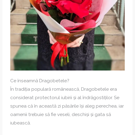
Ce înseamnă Dragobetele?
În tradiția populară românească, Dragobetele era
considerat protectorul iubirii și al îndrăgostiților. Se
spunea că în această zi păsările își aleg perechea, iar
oamenii trebuie să fie veseli, deschiși și gata să
iubească.