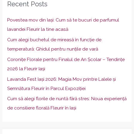
Recent Posts
c
h
Povestea mov din Iași: Cum să te bucuri de parfumul
f
lavandei Fleurir la tine acasă
o
Cum alegi buchetul de mireasă în funcție de
r
temperatură: Ghidul pentru nunțile de vară
:
Coronițe Florale pentru Finalul de An Școlar – Tendințe
2026 la Fleurir Iași
Lavanda Fest Iași 2026: Magia Mov printre Lalele și
Semnătura Fleurir în Parcul Expoziției
Cum să alegi florile de nuntă fără stres: Noua experiență
de consiliere florală Fleurir în Iași