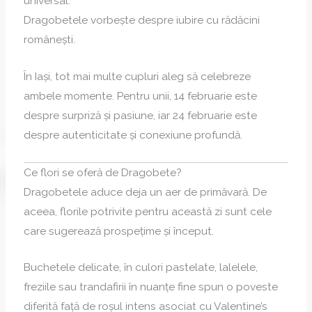
universal.
Dragobetele vorbește despre iubire cu rădăcini
românești.
În Iași, tot mai multe cupluri aleg să celebreze
ambele momente. Pentru unii, 14 februarie este
despre surpriză și pasiune, iar 24 februarie este
despre autenticitate și conexiune profundă.
Ce flori se oferă de Dragobete?
Dragobetele aduce deja un aer de primăvară. De
aceea, florile potrivite pentru această zi sunt cele
care sugerează prospețime și început.
Buchetele delicate, în culori pastelate, lalelele,
freziile sau trandafirii în nuanțe fine spun o poveste
diferită față de roșul intens asociat cu Valentine’s