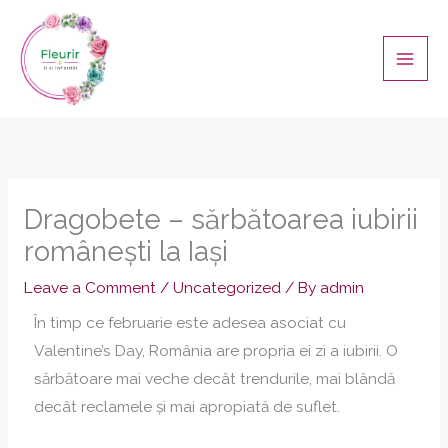
Skip
Main
to
Men
content
Dragobete – sărbătoarea iubirii
românești la Iași
Leave a Comment
/
Uncategorized
/ By
admin
În timp ce februarie este adesea asociat cu
Valentine’s Day, România are propria ei zi a iubirii. O
sărbătoare mai veche decât trendurile, mai blândă
decât reclamele și mai apropiată de suflet.